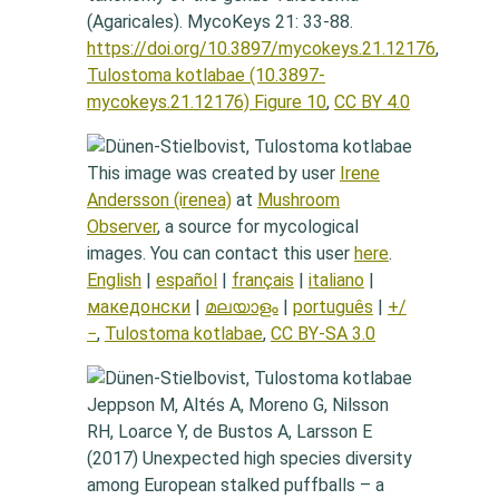
(Agaricales). MycoKeys 21: 33-88.
https://doi.org/10.3897/mycokeys.21.12176
,
Tulostoma kotlabae (10.3897-
mycokeys.21.12176) Figure 10
,
CC BY 4.0
This image was created by user
Irene
Andersson (irenea)
at
Mushroom
Observer
, a source for mycological
images. You can contact this user
here
.
English
|
español
|
français
|
italiano
|
македонски
|
മലയാളം
|
português
|
+/
−
,
Tulostoma kotlabae
,
CC BY-SA 3.0
Jeppson M, Altés A, Moreno G, Nilsson
RH, Loarce Y, de Bustos A, Larsson E
(2017) Unexpected high species diversity
among European stalked puffballs – a