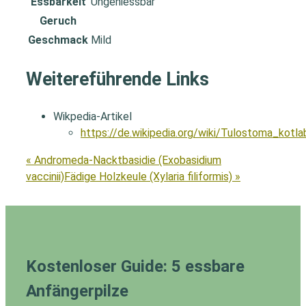
Essbarkeit
Ungeniessbar
Geruch
Geschmack
Mild
Weitereführende Links
Wikpedia-Artikel
https://de.wikipedia.org/wiki/Tulostoma_kotla
« Andromeda-Nacktbasidie (Exobasidium
vaccinii)
Fädige Holzkeule (Xylaria filiformis) »
Kostenloser Guide: 5 essbare
Anfängerpilze