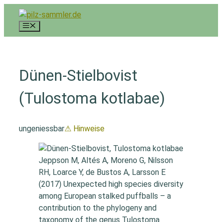
Zum
Inhalt
Menü
springen
Dünen-Stielbovist
(Tulostoma kotlabae)
ungeniessbar
⚠ Hinweise
Jeppson M, Altés A, Moreno G, Nilsson
RH, Loarce Y, de Bustos A, Larsson E
(2017) Unexpected high species diversity
among European stalked puffballs – a
contribution to the phylogeny and
taxonomy of the genus Tulostoma