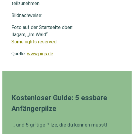
teilzunehmen.
Bildnachweise:
Foto auf der Startseite oben:
Ilagam, „Im Wald“
Some rights reserved
.
Quelle:
www.piqs.de
Kostenloser Guide: 5 essbare
Anfängerpilze
... und 5 giftige Pilze, die du kennen musst!