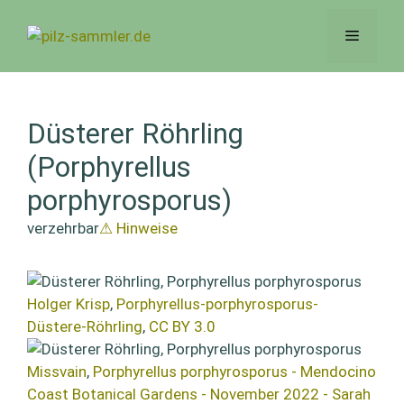
Zum
Inhalt
Menü
springen
Düsterer Röhrling
(Porphyrellus
porphyrosporus)
verzehrbar
⚠ Hinweise
Holger Krisp
,
Porphyrellus-porphyrosporus-
Düstere-Röhrling
,
CC BY 3.0
Missvain
,
Porphyrellus porphyrosporus - Mendocino
Coast Botanical Gardens - November 2022 - Sarah