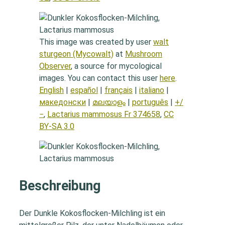
This image was created by user
walt
sturgeon (Mycowalt)
at
Mushroom
Observer
, a source for mycological
images. You can contact this user
here
.
English
|
español
|
français
|
italiano
|
македонски
|
മലയാളം
|
português
|
+/
−
,
Lactarius mammosus Fr 374658
,
CC
BY-SA 3.0
Beschreibung
Der Dunkle Kokosflocken-Milchling ist ein