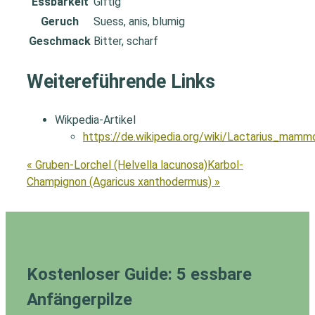
Essbarkeit
Giftig
Geruch
Suess, anis, blumig
Geschmack
Bitter, scharf
Weitereführende Links
Wikpedia-Artikel
https://de.wikipedia.org/wiki/Lactarius_mamm
« Gruben-Lorchel (Helvella lacunosa)
Karbol-
Champignon (Agaricus xanthodermus) »
Kostenloser Guide: 5 essbare
Anfängerpilze