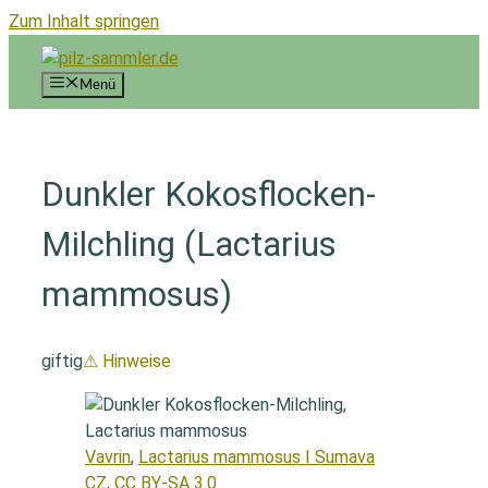
Zum Inhalt springen
Menü
Dunkler Kokosflocken-
Milchling (Lactarius
mammosus)
giftig
⚠ Hinweise
Vavrin
,
Lactarius mammosus I Sumava
CZ
,
CC BY-SA 3.0