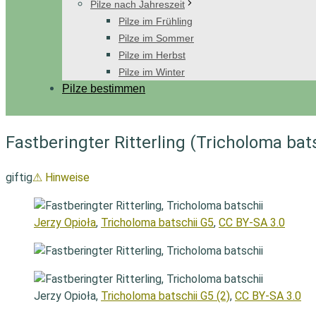
Pilze nach Jahreszeit
Pilze im Frühling
Pilze im Sommer
Pilze im Herbst
Pilze im Winter
Pilze bestimmen
Fastberingter Ritterling (Tricholoma bats
giftig
⚠ Hinweise
Jerzy Opioła
,
Tricholoma batschii G5
,
CC BY-SA 3.0
Jerzy Opioła,
Tricholoma batschii G5 (2)
,
CC BY-SA 3.0