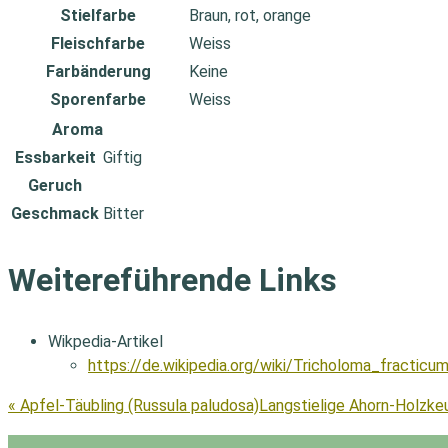
Stielfarbe
Braun, rot, orange
Fleischfarbe
Weiss
Farbänderung
Keine
Sporenfarbe
Weiss
Aroma
Essbarkeit
Giftig
Geruch
Geschmack
Bitter
Weitereführende Links
Wikpedia-Artikel
https://de.wikipedia.org/wiki/Tricholoma_fracticu
« Apfel-Täubling (Russula paludosa)
Langstielige Ahorn-Holzkeul