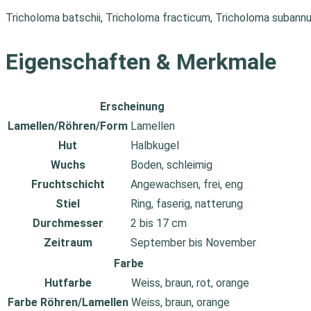
Tricholoma batschii, Tricholoma fracticum, Tricholoma subannu
Eigenschaften & Merkmale
Erscheinung
Lamellen/Röhren/Form
Lamellen
Hut
Halbkugel
Wuchs
Boden, schleimig
Fruchtschicht
Angewachsen, frei, eng
Stiel
Ring, faserig, natterung
Durchmesser
2 bis 17 cm
Zeitraum
September bis November
Farbe
Hutfarbe
Weiss, braun, rot, orange
Farbe Röhren/Lamellen
Weiss, braun, orange