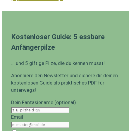
Kostenloser Guide: 5 essbare
Anfängerpilze
... und 5 giftige Pilze, die du kennen musst!
Abonniere den Newsletter und sichere dir deinen
kostenlosen Guide als praktisches PDF für
unterwegs!
Dein Fantasiename (optional)
Email