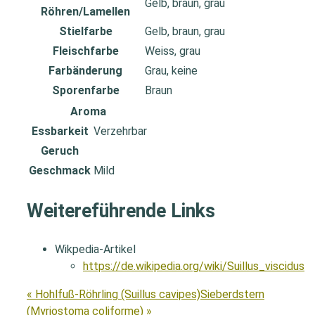
Gelb, braun, grau
Röhren/Lamellen
Stielfarbe
Gelb, braun, grau
Fleischfarbe
Weiss, grau
Farbänderung
Grau, keine
Sporenfarbe
Braun
Aroma
Essbarkeit
Verzehrbar
Geruch
Geschmack
Mild
Weitereführende Links
Wikpedia-Artikel
https://de.wikipedia.org/wiki/Suillus_viscidus
« Hohlfuß-Röhrling (Suillus cavipes)
Sieberdstern
(Myriostoma coliforme) »