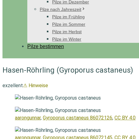
Pilze im Dezember
Pilze nach Jahreszeit
Pilze im Frühling
Pilze im Sommer
Pilze im Herbst
Pilze im Winter
Pilze bestimmen
Hasen-Röhrling (Gyroporus castaneus)
exzellent
⚠ Hinweise
aarongunnar
,
Gyroporus castaneus 86072126
,
CC BY 4.0
aarongunnar
,
Gyroporus castaneus 86072145
,
CC BY 4.0