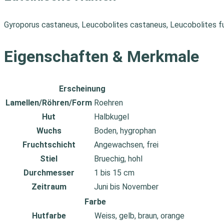
Gyroporus castaneus, Leucobolites castaneus, Leucobolites fu
Eigenschaften & Merkmale
Erscheinung
Lamellen/Röhren/Form
Roehren
Hut
Halbkugel
Wuchs
Boden, hygrophan
Fruchtschicht
Angewachsen, frei
Stiel
Bruechig, hohl
Durchmesser
1 bis 15 cm
Zeitraum
Juni bis November
Farbe
Hutfarbe
Weiss, gelb, braun, orange