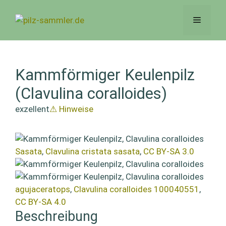
Zum
Inhalt
Menü
springen
Kammförmiger Keulenpilz
(Clavulina coralloides)
exzellent
⚠ Hinweise
Sasata
,
Clavulina cristata sasata
,
CC BY-SA 3.0
agujaceratops
,
Clavulina coralloides 100040551
,
CC BY-SA 4.0
Beschreibung