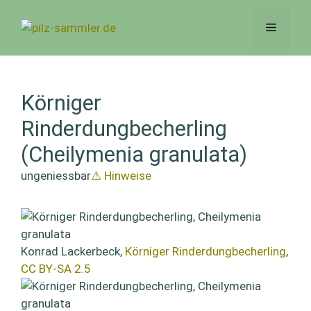
Zum
Inhalt
Menü
springen
Körniger
Rinderdungbecherling
(Cheilymenia granulata)
ungeniessbar
⚠ Hinweise
Konrad Lackerbeck,
Körniger Rinderdungbecherling
,
CC BY-SA 2.5