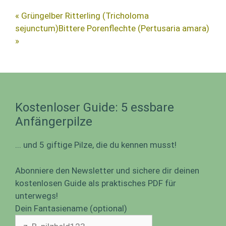
« Grüngelber Ritterling (Tricholoma
sejunctum)
Bittere Porenflechte (Pertusaria amara)
»
Kostenloser Guide: 5 essbare
Anfängerpilze
... und 5 giftige Pilze, die du kennen musst!
Abonniere den Newsletter und sichere dir deinen
kostenlosen Guide als praktisches PDF für
unterwegs!
Dein Fantasiename (optional)