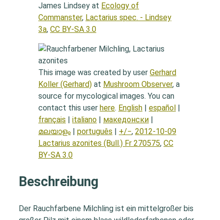
James Lindsey at
Ecology of
Commanster
,
Lactarius spec. - Lindsey
3a
,
CC BY-SA 3.0
This image was created by user
Gerhard
Koller (Gerhard)
at
Mushroom Observer
, a
source for mycological images. You can
contact this user
here
.
English
|
español
|
français
|
italiano
|
македонски
|
മലയാളം
|
português
|
+/−
,
2012-10-09
Lactarius azonites (Bull.) Fr 270575
,
CC
BY-SA 3.0
Beschreibung
Der Rauchfarbene Milchling ist ein mittelgroßer bis