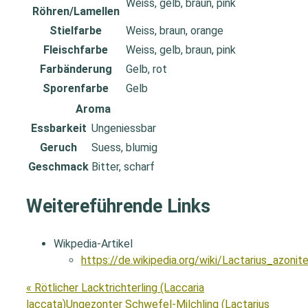
Weiss, gelb, braun, pink
Röhren/Lamellen
Stielfarbe
Weiss, braun, orange
Fleischfarbe
Weiss, gelb, braun, pink
Farbänderung
Gelb, rot
Sporenfarbe
Gelb
Aroma
Essbarkeit
Ungeniessbar
Geruch
Suess, blumig
Geschmack
Bitter, scharf
Weitereführende Links
Wikpedia-Artikel
https://de.wikipedia.org/wiki/Lactarius_azonit
« Rötlicher Lacktrichterling (Laccaria
laccata)
Ungezonter Schwefel-Milchling (Lactarius