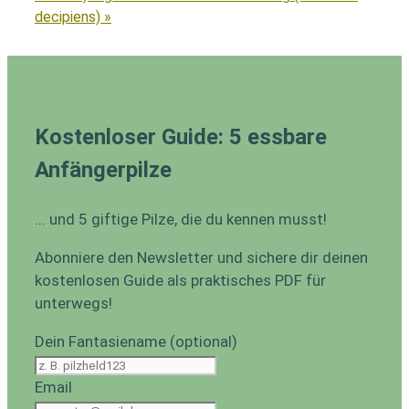
decipiens) »
Kostenloser Guide: 5 essbare
Anfängerpilze
... und 5 giftige Pilze, die du kennen musst!
Abonniere den Newsletter und sichere dir deinen
kostenlosen Guide als praktisches PDF für
unterwegs!
Dein Fantasiename (optional)
Email