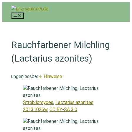
Zum
Inhalt
Menü
springen
Rauchfarbener Milchling
(Lactarius azonites)
ungeniessbar
⚠ Hinweise
Strobilomyces
,
Lactarius azonites
20131026w
,
CC BY-SA 3.0