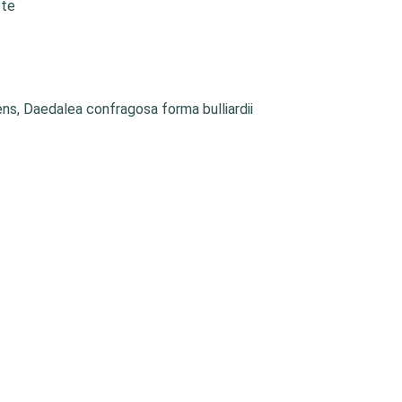
ete
s, Daedalea confragosa forma bulliardii