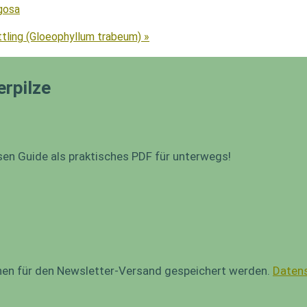
gosa
ttling (Gloeophyllum trabeum) »
erpilze
sen Guide als praktisches PDF für unterwegs!
onen für den Newsletter-Versand gespeichert werden.
Datens