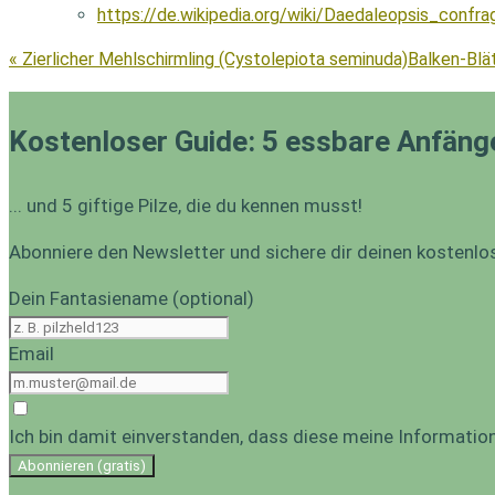
https://de.wikipedia.org/wiki/Daedaleopsis_confra
« Zierlicher Mehlschirmling (Cystolepiota seminuda)
Balken-Blä
Kostenloser Guide: 5 essbare Anfäng
... und 5 giftige Pilze, die du kennen musst!
Abonniere den Newsletter und sichere dir deinen kostenlo
Dein Fantasiename (optional)
Email
Ich bin damit einverstanden, dass diese meine Informati
Abonnieren (gratis)