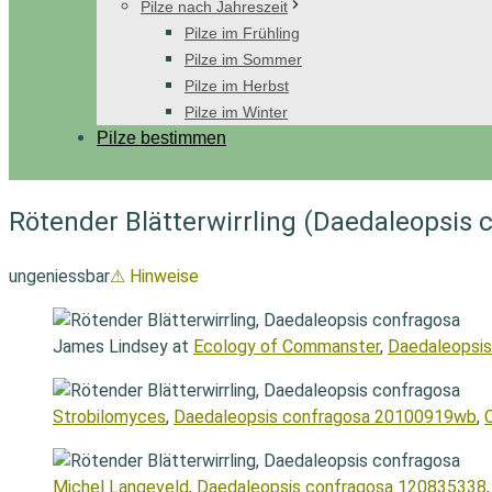
Pilze nach Jahreszeit
Pilze im Frühling
Pilze im Sommer
Pilze im Herbst
Pilze im Winter
Pilze bestimmen
Rötender Blätterwirrling (Daedaleopsis 
ungeniessbar
⚠ Hinweise
James Lindsey at
Ecology of Commanster
,
Daedaleopsis
Strobilomyces
,
Daedaleopsis confragosa 20100919wb
,
Michel Langeveld
,
Daedaleopsis confragosa 120835338