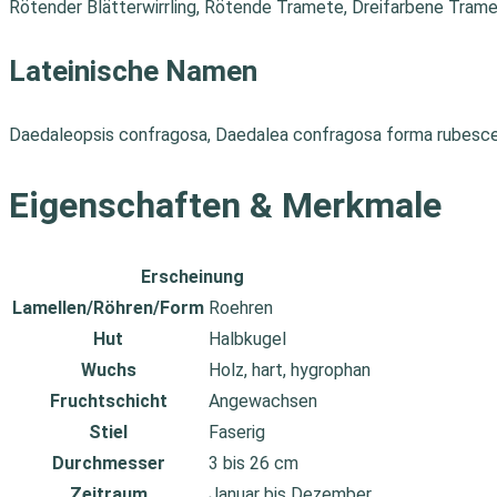
Rötender Blätterwirrling, Rötende Tramete, Dreifarbene Tram
Lateinische Namen
Daedaleopsis confragosa, Daedalea confragosa forma rubescen
Eigenschaften & Merkmale
Erscheinung
Lamellen/Röhren/Form
Roehren
Hut
Halbkugel
Wuchs
Holz, hart, hygrophan
Fruchtschicht
Angewachsen
Stiel
Faserig
Durchmesser
3 bis 26 cm
Zeitraum
Januar bis Dezember