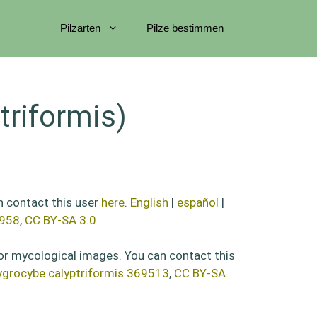
Pilzarten
Pilze bestimmen
triformis)
n contact this user
here
.
English
|
español
|
0958
,
CC BY-SA 3.0
for mycological images. You can contact this
grocybe calyptriformis 369513
,
CC BY-SA