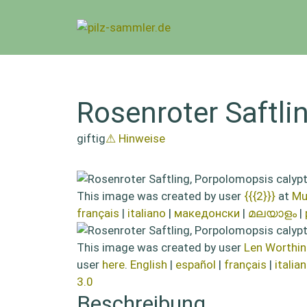
Zum
Inhalt
springen
Rosenroter Saftli
giftig
⚠ Hinweise
This image was created by user
{{{2}}}
at
Mu
français
|
italiano
|
македонски
|
മലയാളം
|
This image was created by user
Len Worthin
user
here
.
English
|
español
|
français
|
italia
3.0
Beschreibung