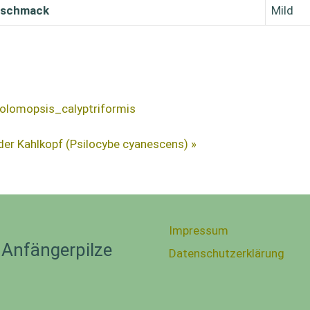
schmack
Mild
polomopsis_calyptriformis
der Kahlkopf (Psilocybe cyanescens) »
Impressum
 Anfängerpilze
Datenschutzerklärung