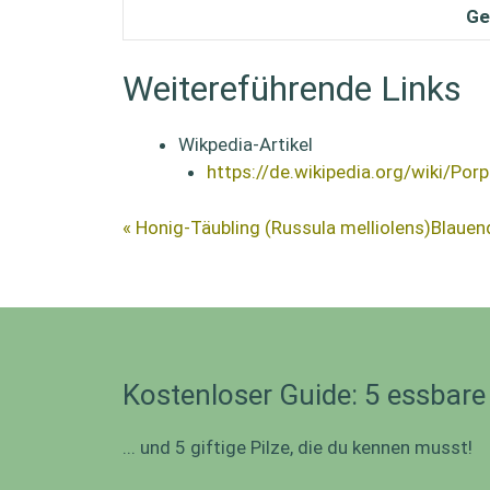
Ge
Weitereführende Links
Wikpedia-Artikel
https://de.wikipedia.org/wiki/Por
« Honig-Täubling (Russula melliolens)
Blauen
Kostenloser Guide: 5 essbare
... und 5 giftige Pilze, die du kennen musst!