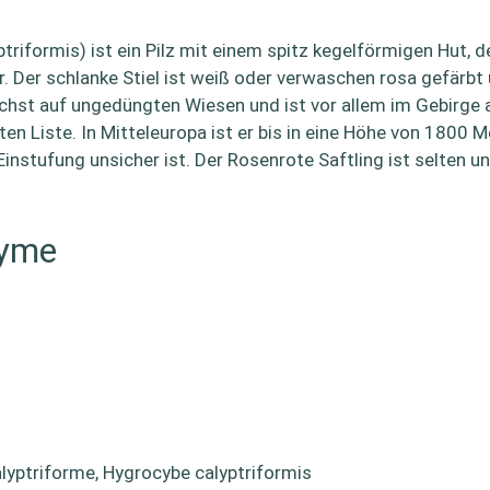
riformis) ist ein Pilz mit einem spitz kegelförmigen Hut, de
r. Der schlanke Stiel ist weiß oder verwaschen rosa gefärbt 
chst auf ungedüngten Wiesen und ist vor allem im Gebirge anz
en Liste. In Mitteleuropa ist er bis in eine Höhe von 1800 
instufung unsicher ist. Der Rosenrote Saftling ist selten un
nyme
lyptriforme, Hygrocybe calyptriformis