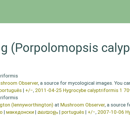
ng (Porpolomopsis calyp
shroom Observer
, a source for mycological images. You ca
português
|
+/−
,
2011-04-25 Hygrocybe calyptriformis 1 7
gton (lennyworthington)
at
Mushroom Observer
, a source 
no
|
македонски
|
മലയാളം
|
português
|
+/−
,
2007-10-06 Hy