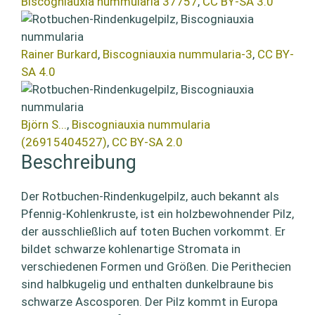
Biscogniauxia nummularia 37757
,
CC BY-SA 3.0
Rainer Burkard
,
Biscogniauxia nummularia-3
,
CC BY-
SA 4.0
Björn S...
,
Biscogniauxia nummularia
(26915404527)
,
CC BY-SA 2.0
Beschreibung
Der Rotbuchen-Rindenkugelpilz, auch bekannt als
Pfennig-Kohlenkruste, ist ein holzbewohnender Pilz,
der ausschließlich auf toten Buchen vorkommt. Er
bildet schwarze kohlenartige Stromata in
verschiedenen Formen und Größen. Die Perithecien
sind halbkugelig und enthalten dunkelbraune bis
schwarze Ascosporen. Der Pilz kommt in Europa