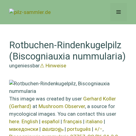
Zum
Inhalt
Menü
springen
Rotbuchen-Rindenkugelpilz
(Biscogniauxia nummularia)
ungeniessbar
⚠ Hinweise
This image was created by user
Gerhard Koller
(Gerhard)
at
Mushroom Observer
, a source for
mycological images. You can contact this user
here
.
English
|
español
|
français
|
italiano
|
македонски
|
മലയാളം
|
português
|
+/−
,