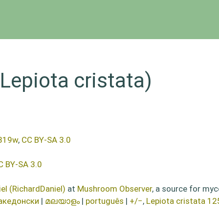
Lepiota cristata)
0819w
,
CC BY-SA 3.0
C BY-SA 3.0
el (RichardDaniel)
at
Mushroom Observer
, a source for myc
акедонски
|
മലയാളം
|
português
|
+/−
,
Lepiota cristata 1