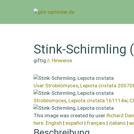
Zum
Inhalt
springen
Stink-Schirmling (
giftig
⚠ Hinweise
User:Strobilomyces
,
Lepiota cristata 2007
Strobilomyces
,
Lepiota cristata 161114w
,
C
This image was created by user
Richard Dani
here
.
English
|
español
|
français
|
italiano
|
м
Beschreibung