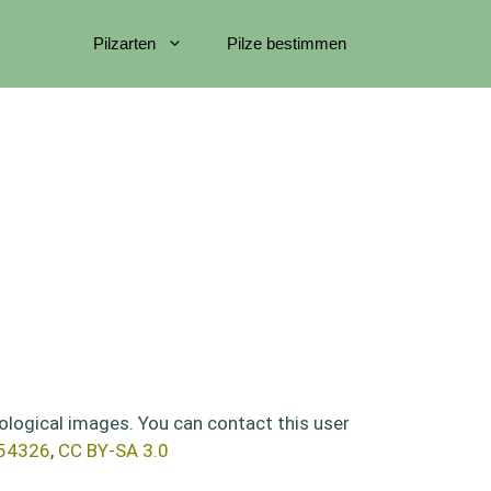
Pilzarten
Pilze bestimmen
ological images. You can contact this user
254326
,
CC BY-SA 3.0