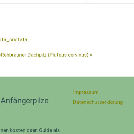
ota_cristata
)
Rehbrauner Dachpilz (Pluteus cervinus) »
Impressum
 Anfängerpilze
Datenschutzerklärung
inen kostenlosen Guide als