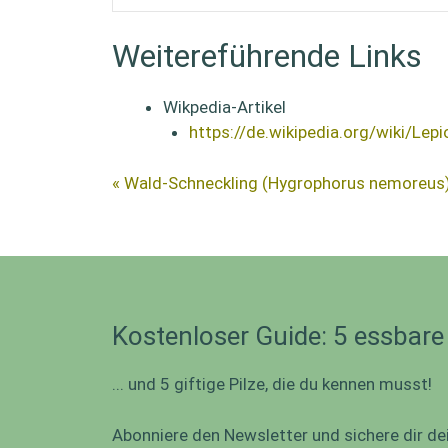
Weitereführende Links
Wikpedia-Artikel
https://de.wikipedia.org/wiki/Lepi
« Wald-Schneckling (Hygrophorus nemoreus
Kostenloser Guide: 5 essbare
... und 5 giftige Pilze, die du kennen musst!
Abonniere den Newsletter und sichere dir de