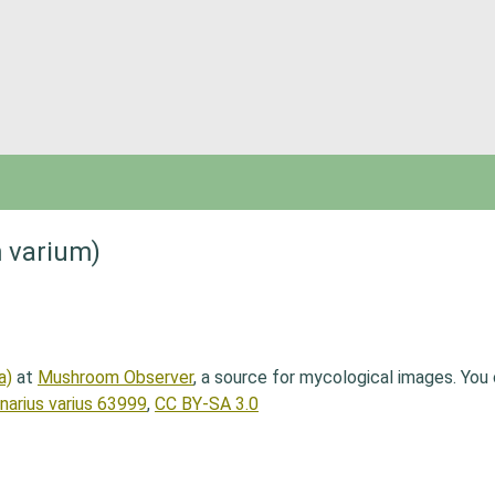
 varium)
a)
at
Mushroom Observer
, a source for mycological images. You
inarius varius 63999
,
CC BY-SA 3.0