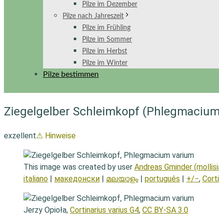
Pilze im Dezember
Pilze nach Jahreszeit
Pilze im Frühling
Pilze im Sommer
Pilze im Herbst
Pilze im Winter
Pilze bestimmen
Ziegelgelber Schleimkopf (Phlegmacium
exzellent
⚠ Hinweise
This image was created by user
Andreas Gminder (mollisi
italiano
|
македонски
|
മലയാളം
|
português
|
+/−
,
Cort
Jerzy Opioła,
Cortinarius varius G4
,
CC BY-SA 3.0