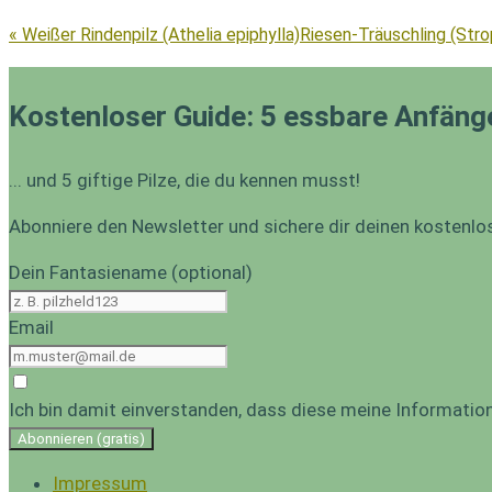
« Weißer Rindenpilz (Athelia epiphylla)
Riesen-Träuschling (Stro
Kostenloser Guide: 5 essbare Anfäng
... und 5 giftige Pilze, die du kennen musst!
Abonniere den Newsletter und sichere dir deinen kostenlo
Dein Fantasiename (optional)
Email
Ich bin damit einverstanden, dass diese meine Informati
Abonnieren (gratis)
Impressum