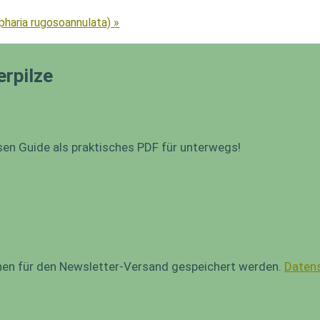
pharia rugosoannulata) »
erpilze
sen Guide als praktisches PDF für unterwegs!
onen für den Newsletter-Versand gespeichert werden.
Datens