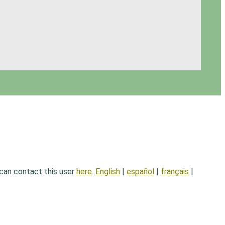
 can contact this user
here
.
English
|
español
|
français
|