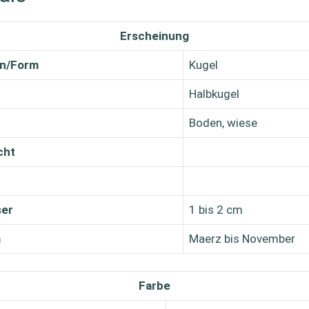
Erscheinung
en/Form
Kugel
Halbkugel
Boden, wiese
cht
er
1 bis 2 cm
m
Maerz bis November
Farbe