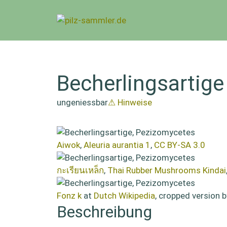
Zum
Inhalt
springen
Becherlingsartig
ungeniessbar
⚠ Hinweise
Aiwok
,
Aleuria aurantia 1
,
CC BY-SA 3.0
กะเรียนเหล็ก
,
Thai Rubber Mushrooms Kindai
Fonz k
at
Dutch Wikipedia
, cropped version 
Beschreibung