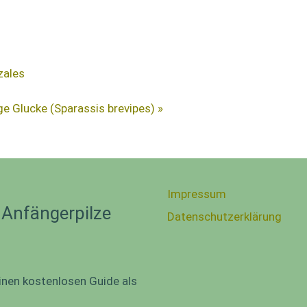
zales
ige Glucke (Sparassis brevipes) »
Impressum
 Anfängerpilze
Datenschutzerklärung
inen kostenlosen Guide als