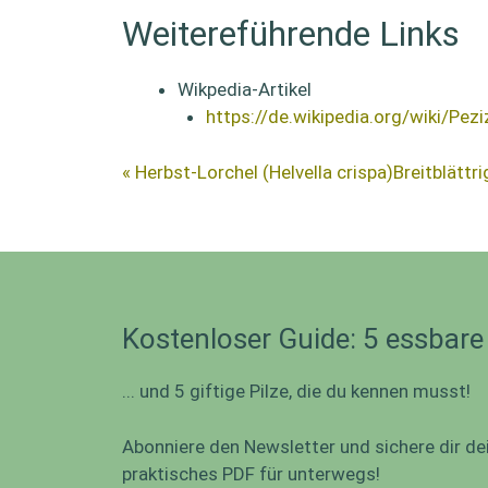
Weitereführende Links
Wikpedia-Artikel
https://de.wikipedia.org/wiki/Pezi
« Herbst-Lorchel (Helvella crispa)
Breitblättr
Kostenloser Guide: 5 essbare
... und 5 giftige Pilze, die du kennen musst!
Abonniere den Newsletter und sichere dir de
praktisches PDF für unterwegs!