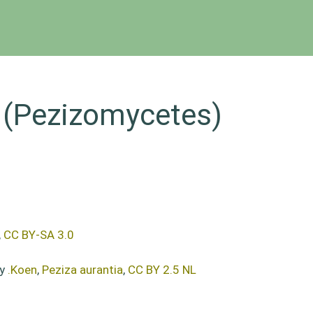
e (Pezizomycetes)
,
CC BY-SA 3.0
by
.Koen
,
Peziza aurantia
,
CC BY 2.5 NL