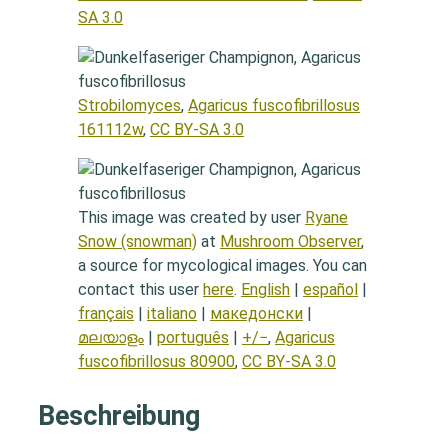
SA 3.0
Strobilomyces
,
Agaricus fuscofibrillosus
161112w
,
CC BY-SA 3.0
This image was created by user
Ryane
Snow (snowman)
at
Mushroom Observer
,
a source for mycological images. You can
contact this user
here
.
English
|
español
|
français
|
italiano
|
македонски
|
മലയാളം
|
português
|
+/−
,
Agaricus
fuscofibrillosus 80900
,
CC BY-SA 3.0
Beschreibung