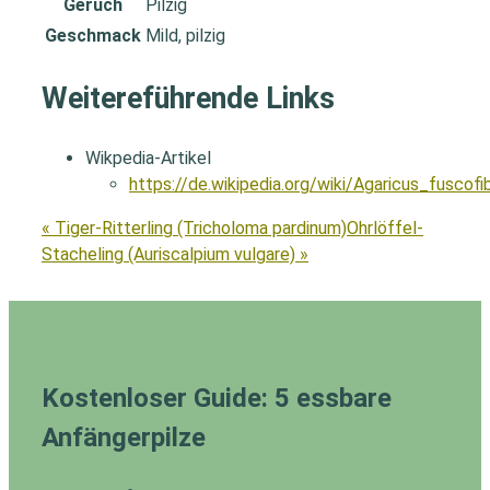
Geruch
Pilzig
Geschmack
Mild, pilzig
Weitereführende Links
Wikpedia-Artikel
https://de.wikipedia.org/wiki/Agaricus_fuscofib
« Tiger-Ritterling (Tricholoma pardinum)
Ohrlöffel-
Stacheling (Auriscalpium vulgare) »
Kostenloser Guide: 5 essbare
Anfängerpilze