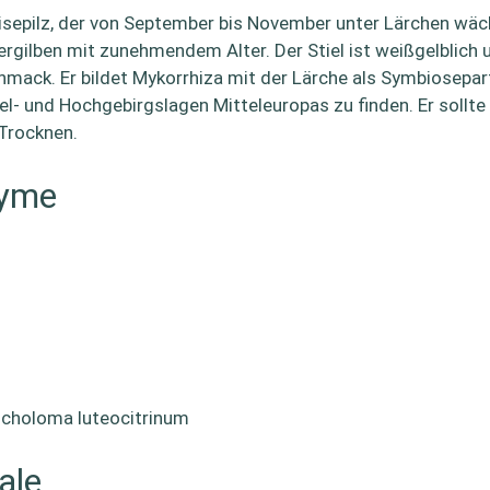
isepilz, der von September bis November unter Lärchen wächs
ergilben mit zunehmendem Alter. Der Stiel ist weißgelblich
hmack. Er bildet Mykorrhiza mit der Lärche als Symbiosepart
tel- und Hochgebirgslagen Mitteleuropas zu finden. Er soll
 Trocknen.
nyme
icholoma luteocitrinum
ale