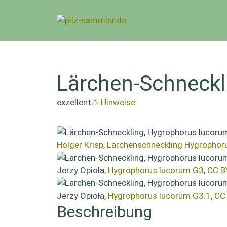
Zum
Inhalt
springen
Lärchen-Schneckl
exzellent
⚠ Hinweise
Holger Krisp
,
Lärchenschneckling Hygrophor
Jerzy Opioła,
Hygrophorus lucorum G3
,
CC B
Jerzy Opioła,
Hygrophorus lucorum G3.1
,
CC
Beschreibung