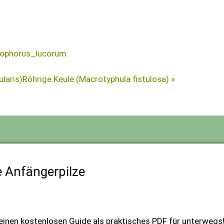
grophorus_lucorum
laris)
Röhrige Keule (Macrotyphula fistulosa) »
e Anfängerpilze
einen kostenlosen Guide als praktisches PDF für unterwegs