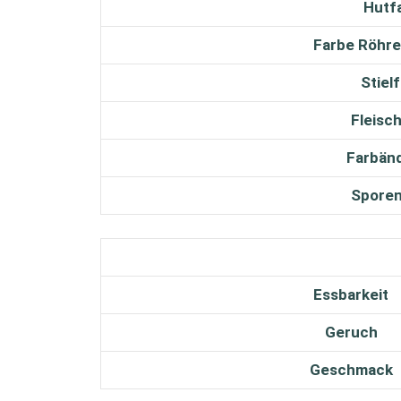
Hutf
Farbe Röhre
Stiel
Fleisc
Farbän
Sporen
Essbarkeit
Geruch
Geschmack