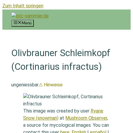
Zum Inhalt springen
Menü
Olivbrauner Schleimkopf
(Cortinarius infractus)
ungeniessbar
⚠ Hinweise
This image was created by user
Ryane
Snow (snowman)
at
Mushroom Observer
,
a source for mycological images. You can
contact this user
here
.
English
|
español
|