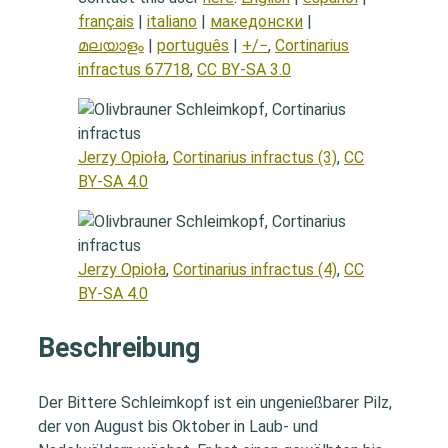
français
|
italiano
|
македонски
|
മലയാളം
|
português
|
+/−
,
Cortinarius
infractus 67718
,
CC BY-SA 3.0
Jerzy Opioła
,
Cortinarius infractus (3)
,
CC
BY-SA 4.0
Jerzy Opioła
,
Cortinarius infractus (4)
,
CC
BY-SA 4.0
Beschreibung
Der Bittere Schleimkopf ist ein ungenießbarer Pilz,
der von August bis Oktober in Laub- und