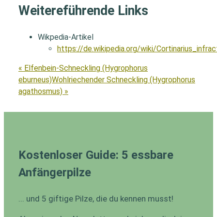
Weitereführende Links
Wikpedia-Artikel
https://de.wikipedia.org/wiki/Cortinarius_infra
« Elfenbein-Schneckling (Hygrophorus
eburneus)
Wohlriechender Schneckling (Hygrophorus
agathosmus) »
Kostenloser Guide: 5 essbare
Anfängerpilze
... und 5 giftige Pilze, die du kennen musst!