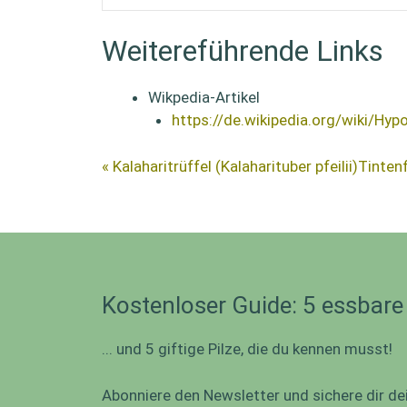
Weitereführende Links
Wikpedia-Artikel
https://de.wikipedia.org/wiki/Hyp
« Kalaharitrüffel (Kalaharituber pfeilii)
Tintenf
Kostenloser Guide: 5 essbare
... und 5 giftige Pilze, die du kennen musst!
Abonniere den Newsletter und sichere dir de