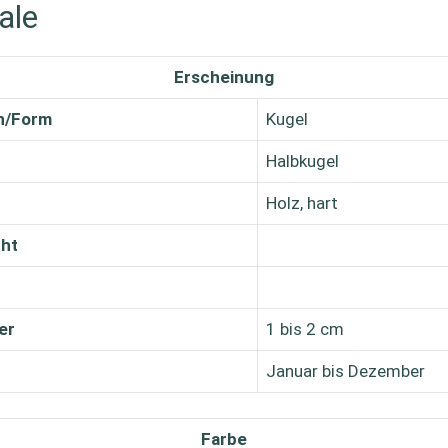
ale
Erscheinung
n/Form
Kugel
Halbkugel
Holz, hart
cht
er
1 bis 2 cm
Januar bis Dezember
Farbe