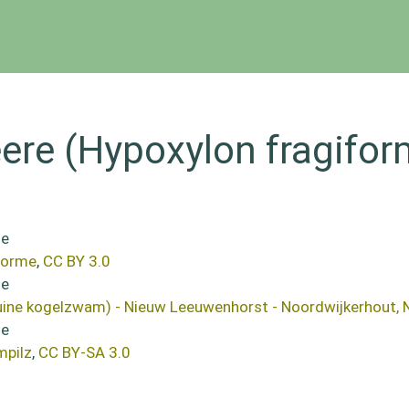
ere (Hypoxylon fragifor
forme
,
CC BY 3.0
uine kogelzwam) - Nieuw Leeuwenhorst - Noordwijkerhout, 
mpilz
,
CC BY-SA 3.0