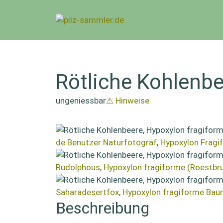
Zum
Inhalt
springen
Rötliche Kohlenbe
ungeniessbar
⚠ Hinweise
de:Benutzer:Naturfotograf
,
Hypoxylon Fragi
Rudolphous
,
Hypoxylon fragiforme (Roestbr
Saharadesertfox
,
Hypoxylon fragiforme Bau
Beschreibung