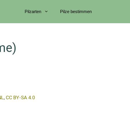
Pilzarten
Pilze bestimmen
me)
NL
,
CC BY-SA 4.0