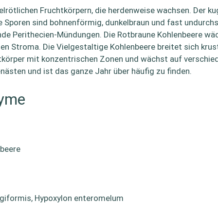
iegelrötlichen Fruchtkörpern, die herdenweise wachsen. Der 
e Sporen sind bohnenförmig, dunkelbraun und fast undurchsic
ende Perithecien-Mündungen. Die Rotbraune Kohlenbeere wäc
en Stroma. Die Vielgestaltige Kohlenbeere breitet sich kru
chtkörper mit konzentrischen Zonen und wächst auf verschie
ästen und ist das ganze Jahr über häufig zu finden.
nyme
nbeere
agiformis, Hypoxylon enteromelum