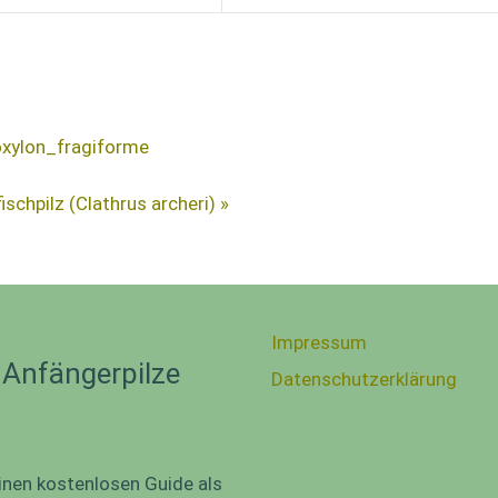
oxylon_fragiforme
ischpilz (Clathrus archeri) »
Impressum
 Anfängerpilze
Datenschutzerklärung
inen kostenlosen Guide als