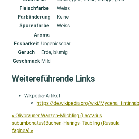
Fleischfarbe
Weiss
Farbänderung
Keine
Sporenfarbe
Weiss
Aroma
Essbarkeit
Ungeniessbar
Geruch
Erde, blumig
Geschmack
Mild
Weitereführende Links
Wikpedia-Artikel
https://de.wikipedia.org/wiki/Mycena_tintinna
« Olivbrauner Wanzen-Milchling (Lactarius
subumbonatus)
Buchen-Herings-Täubling (Russula
faginea) »