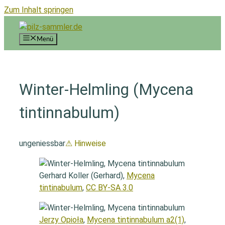
Zum Inhalt springen
Menü
Winter-Helmling (Mycena
tintinnabulum)
ungeniessbar
⚠ Hinweise
Gerhard Koller (Gerhard),
Mycena
tintinabulum
,
CC BY-SA 3.0
Jerzy Opioła
,
Mycena tintinnabulum a2(1)
,