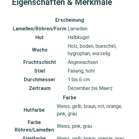
Eigenschaften & Merkmale
Erscheinung
Lamellen/Röhren/Form
Lamellen
Hut
Halbkugel
Holz, boden, bueschel,
Wuchs
hygrophan, wurzelig
Fruchtschicht
Angewachsen
Stiel
Faserig, hohl
Durchmesser
1 bis 6 cm
Zeitraum
Dezember bis Maerz
Farbe
Weiss, gelb, braun, rot, orange,
Hutfarbe
pink, grau
Farbe
Weiss, pink, grau
Röhren/Lamellen
Stielfarbe
Weiss, gelb, braun, orange, grau