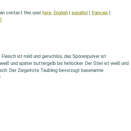
can contact this user
here
.
English
|
español
|
français
|
0
 Fleisch ist mild und geruchlos, das Sporenpulver ist
weiß und später buttergelb bis hellocker. Der Stiel ist weiß und
ptisch. Der Ziegelrote Täubling bevorzugt basenarme
.