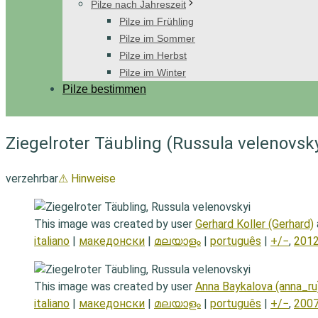
Pilze nach Jahreszeit
Pilze im Frühling
Pilze im Sommer
Pilze im Herbst
Pilze im Winter
Pilze bestimmen
Ziegelroter Täubling (Russula velenovsky
verzehrbar
⚠ Hinweise
This image was created by user
Gerhard Koller (Gerhard)
italiano
|
македонски
|
മലയാളം
|
português
|
+/−
,
2012
This image was created by user
Anna Baykalova (anna_ru
italiano
|
македонски
|
മലയാളം
|
português
|
+/−
,
2007