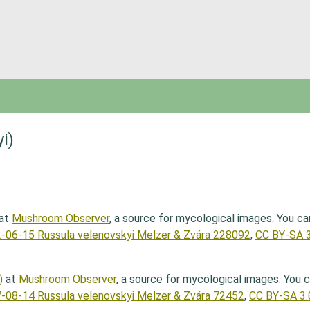
i)
at
Mushroom Observer
, a source for mycological images. You c
-06-15 Russula velenovskyi Melzer & Zvára 228092
,
CC BY-SA 3
)
at
Mushroom Observer
, a source for mycological images. You 
-08-14 Russula velenovskyi Melzer & Zvára 72452
,
CC BY-SA 3.