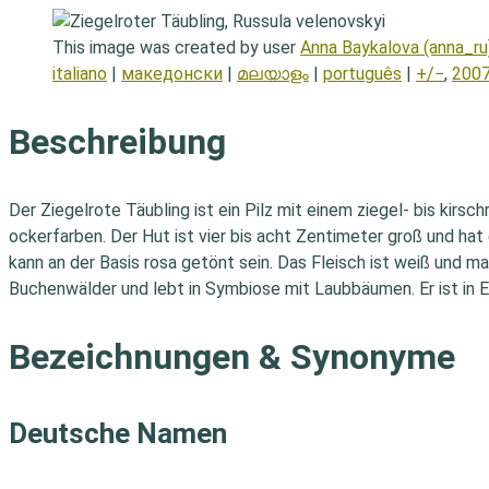
This image was created by user
Anna Baykalova (anna_ru
italiano
|
македонски
|
മലയാളം
|
português
|
+/−
,
2007
Beschreibung
Der Ziegelrote Täubling ist ein Pilz mit einem ziegel- bis kirs
ockerfarben. Der Hut ist vier bis acht Zentimeter groß und hat 
kann an der Basis rosa getönt sein. Das Fleisch ist weiß und ma
Buchenwälder und lebt in Symbiose mit Laubbäumen. Er ist in Eu
Bezeichnungen & Synonyme
Deutsche Namen