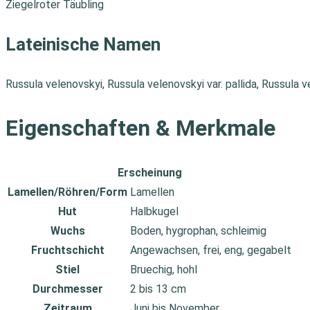
Ziegelroter Täubling
Lateinische Namen
Russula velenovskyi, Russula velenovskyi var. pallida, Russula v
Eigenschaften & Merkmale
Erscheinung
Lamellen/Röhren/Form
Lamellen
Hut
Halbkugel
Wuchs
Boden, hygrophan, schleimig
Fruchtschicht
Angewachsen, frei, eng, gegabelt
Stiel
Bruechig, hohl
Durchmesser
2 bis 13 cm
Zeitraum
Juni bis November