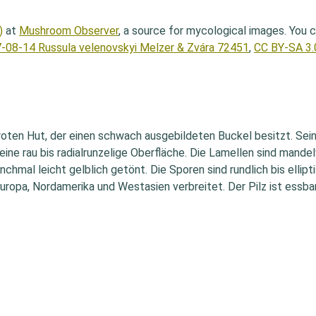
)
at
Mushroom Observer
, a source for mycological images. You 
-08-14 Russula velenovskyi Melzer & Zvára 72451
,
CC BY-SA 3.
chroten Hut, der einen schwach ausgebildeten Buckel besitzt. Sein
eine rau bis radialrunzelige Oberfläche. Die Lamellen sind mandel
nchmal leicht gelblich getönt. Die Sporen sind rundlich bis elli
ropa, Nordamerika und Westasien verbreitet. Der Pilz ist essbar