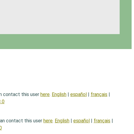
an contact this user
here
.
English
|
español
|
français
|
.0
can contact this user
here
.
English
|
español
|
français
|
0