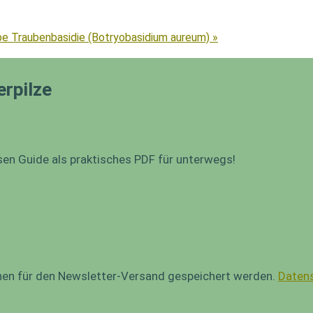
e Traubenbasidie (Botryobasidium aureum) »
erpilze
sen Guide als praktisches PDF für unterwegs!
onen für den Newsletter-Versand gespeichert werden.
Datens