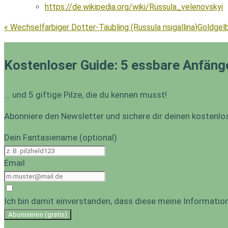
https://de.wikipedia.org/wiki/Russula_velenovskyi
« Wechselfarbiger Dotter-Täubling (Russula risigallina)
Goldgelb
Kostenloser Guide: 5 essbare Anfäng
... und 5 giftige Pilze, die du kennen musst!
Abonniere den Newsletter und sichere dir deinen kostenlo
Dein Fantasiename (optional)
Email
Ich bin damit einverstanden, dass diese meine Informati
Abonnieren (gratis)