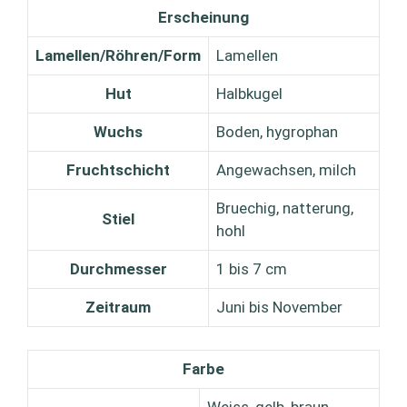
Erscheinung
Lamellen/Röhren/Form
Lamellen
Hut
Halbkugel
Wuchs
Boden, hygrophan
Fruchtschicht
Angewachsen, milch
Bruechig, natterung,
Stiel
hohl
Durchmesser
1 bis 7 cm
Zeitraum
Juni bis November
Farbe