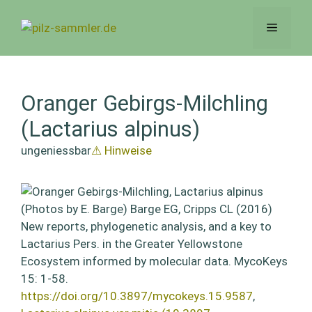
Zum
Inhalt
Menü
springen
Oranger Gebirgs-Milchling
(Lactarius alpinus)
ungeniessbar
⚠ Hinweise
(Photos by E. Barge) Barge EG, Cripps CL (2016)
New reports, phylogenetic analysis, and a key to
Lactarius Pers. in the Greater Yellowstone
Ecosystem informed by molecular data. MycoKeys
15: 1-58.
https://doi.org/10.3897/mycokeys.15.9587
,